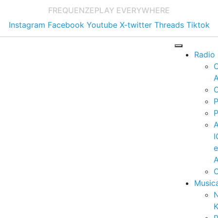
FREQUENZE
PLAY EVERYWHERE
Instagram
Facebook
Youtube
X-twitter
Threads
Tiktok
Radio
A
C
P
P
I
A
C
Music
K