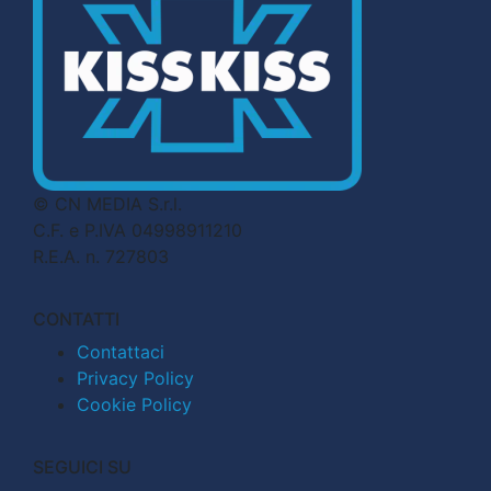
© CN MEDIA S.r.l.
C.F. e P.IVA 04998911210
R.E.A. n. 727803
CONTATTI
Contattaci
Privacy Policy
Cookie Policy
SEGUICI SU