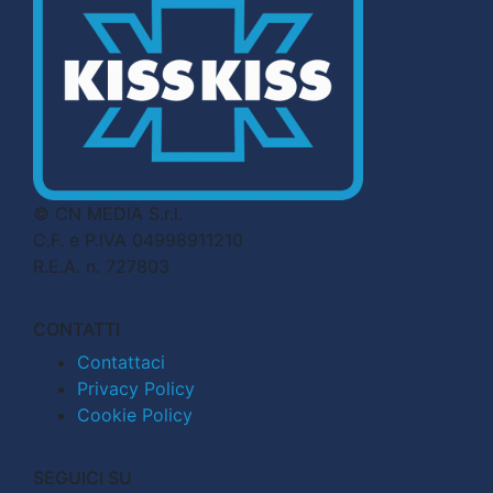
© CN MEDIA S.r.l.
C.F. e P.IVA 04998911210
R.E.A. n. 727803
CONTATTI
Contattaci
Privacy Policy
Cookie Policy
SEGUICI SU