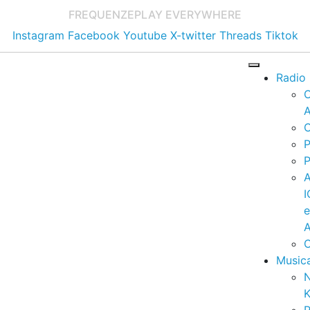
FREQUENZE
PLAY EVERYWHERE
Instagram
Facebook
Youtube
X-twitter
Threads
Tiktok
Radio
A
C
P
P
I
A
C
Music
K