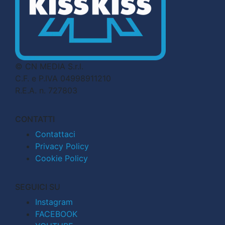
© CN MEDIA S.r.l.
C.F. e P.IVA 04998911210
R.E.A. n. 727803
CONTATTI
Contattaci
Privacy Policy
Cookie Policy
SEGUICI SU
Instagram
FACEBOOK