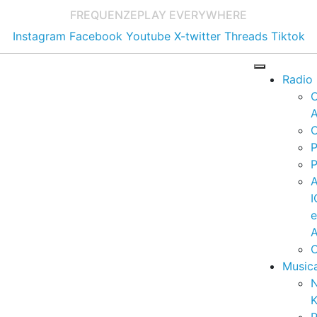
FREQUENZE
PLAY EVERYWHERE
Instagram
Facebook
Youtube
X-twitter
Threads
Tiktok
Radio
A
C
P
P
I
A
C
Music
K