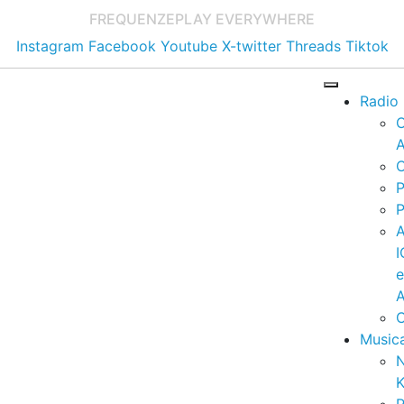
FREQUENZE
PLAY EVERYWHERE
Instagram
Facebook
Youtube
X-twitter
Threads
Tiktok
Radio
A
C
P
P
I
A
C
Music
K