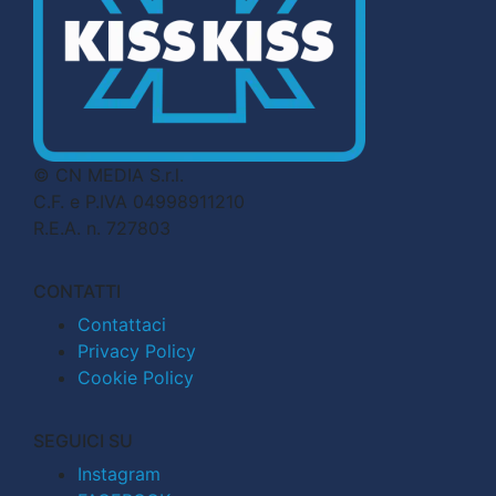
© CN MEDIA S.r.l.
C.F. e P.IVA 04998911210
R.E.A. n. 727803
CONTATTI
Contattaci
Privacy Policy
Cookie Policy
SEGUICI SU
Instagram