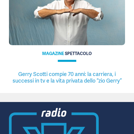
MAGAZINE
SPETTACOLO
Gerry Scotti compie 70 anni: la carriera, i
successi in tv e la vita privata dello “zio Gerry”