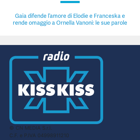
Gaia difende l’amore di Elodie e Franceska e
rende omaggio a Ornella Vanoni: le sue parole
© CN MEDIA S.r.l.
C.F. e P.IVA 04998911210