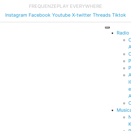
FREQUENZE
PLAY EVERYWHERE
Instagram
Facebook
Youtube
X-twitter
Threads
Tiktok
Radio
A
C
P
P
I
A
C
Music
K