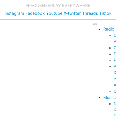
FREQUENZE
PLAY EVERYWHERE
Instagram
Facebook
Youtube
X-twitter
Threads
Tiktok
Radio
A
C
P
P
I
A
C
Music
K