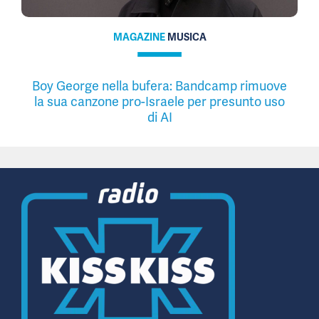
MAGAZINE
MUSICA
Boy George nella bufera: Bandcamp rimuove
la sua canzone pro-Israele per presunto uso
di AI