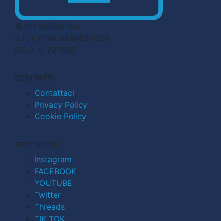
© CN MEDIA S.r.l.
C.F. e P.IVA 04998911210
R.E.A. n. 727803
CONTATTI
Contattaci
Privacy Policy
Cookie Policy
SEGUICI SU
Instagram
FACEBOOK
YOUTUBE
Twitter
Threads
TIK TOK