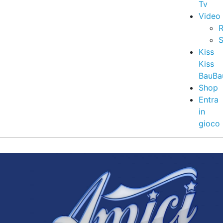
Tv
Video
R
S
Kiss
Kiss
BauBa
Shop
Entra
in
gioco