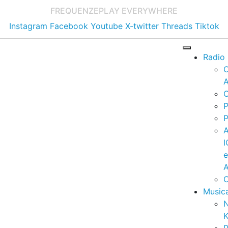
FREQUENZE
PLAY EVERYWHERE
Instagram
Facebook
Youtube
X-twitter
Threads
Tiktok
Radio
A
C
P
P
I
A
C
Music
K