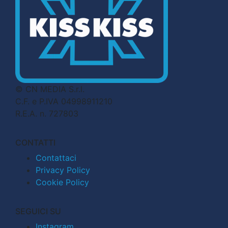
© CN MEDIA S.r.l.
C.F. e P.IVA 04998911210
R.E.A. n. 727803
CONTATTI
Contattaci
Privacy Policy
Cookie Policy
SEGUICI SU
Instagram