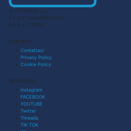
© CN MEDIA S.r.l.
C.F. e P.IVA 04998911210
R.E.A. n. 727803
CONTATTI
Contattaci
Privacy Policy
Cookie Policy
SEGUICI SU
Instagram
FACEBOOK
YOUTUBE
Twitter
Threads
TIK TOK