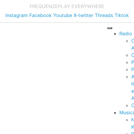
FREQUENZE
PLAY EVERYWHERE
Instagram
Facebook
Youtube
X-twitter
Threads
Tiktok
Radio
A
C
P
P
I
A
C
Music
K