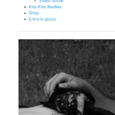
Video Social
Kiss Kiss BauBau
Shop
Entra in gioco