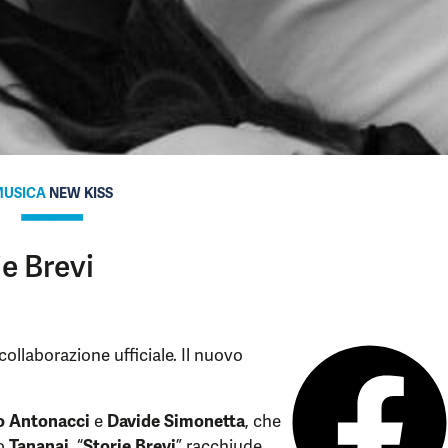
USICA
NEW KISS
ie Brevi
ollaborazione ufficiale. Il nuovo
o Antonacci
e
Davide Simonetta
, che
o
Tananai
, “
Storie Brevi
” racchiude