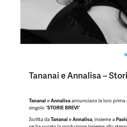
M
Tananai e Annalisa – Stor
Tananai
e
Annalisa
annunciano la loro prima c
singolo “
STORIE BREVI
”
Scritta da
Tananai
e
Annalisa
, insieme a
Paol
ne ha curato la produzione insieme allo stess