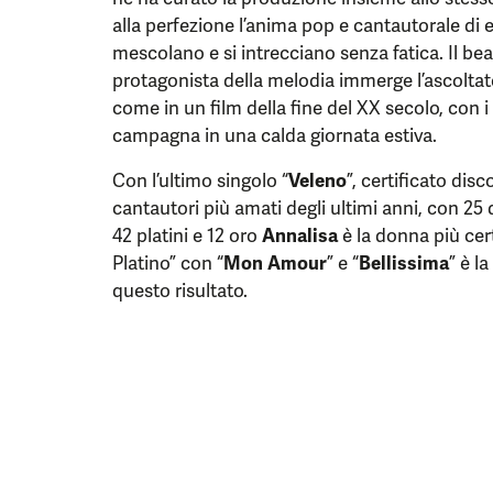
alla perfezione l’anima pop e cantautorale di ent
mescolano e si intrecciano senza fatica. Il bea
protagonista della melodia immerge l’ascoltat
come in un film della fine del XX secolo, con i
campagna in una calda giornata estiva.
Con l’ultimo singolo “
Veleno
”, certificato disc
cantautori più amati degli ultimi anni, con 25 d
42 platini e 12 oro
Annalisa
è la donna più cer
Platino” con “
Mon Amour
” e “
Bellissima
” è l
questo risultato.