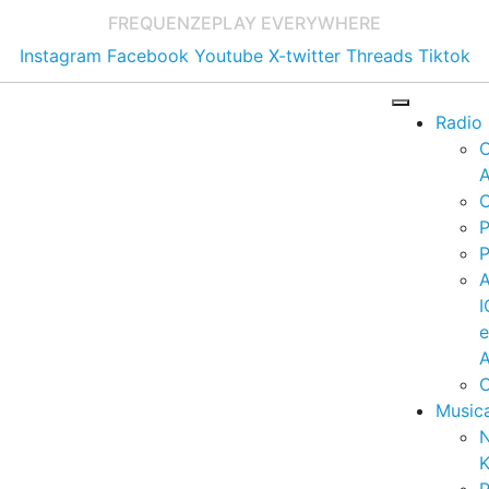
FREQUENZE
PLAY EVERYWHERE
Instagram
Facebook
Youtube
X-twitter
Threads
Tiktok
Radio
A
C
P
P
I
A
C
Music
K