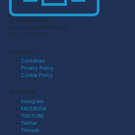
© CN MEDIA S.r.l.
C.F. e P.IVA 04998911210
R.E.A. n. 727803
CONTATTI
Contattaci
Privacy Policy
Cookie Policy
SEGUICI SU
Instagram
FACEBOOK
YOUTUBE
Twitter
Threads