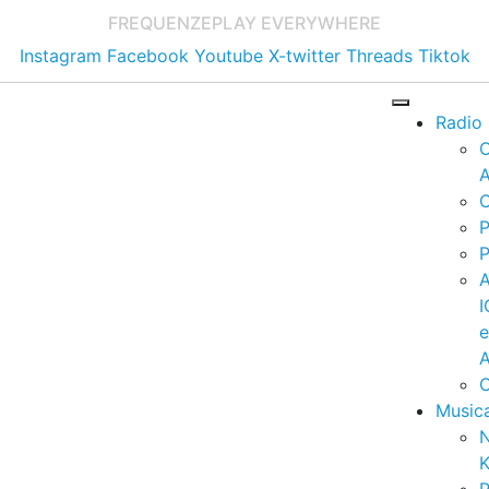
FREQUENZE
PLAY EVERYWHERE
Instagram
Facebook
Youtube
X-twitter
Threads
Tiktok
Radio
A
C
P
P
I
A
C
Music
K