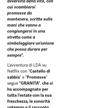
avversità della vita, con
cui scambiarsi
promesse da
mantenere, scritte sulle
mani che vanno a
congiungersi in una
stretta come a
simboleggiare un’unione
che possa durare per
sempre”.
L’avventura di LDA su
Netflix con “
Castello di
sabbia
” e “
Promesse
”
segue
“GRANITA”
,
che ci
ha accompagnato per
tutta l’estate con la sua
freschezza, le sonorità
uptempo e il racconto