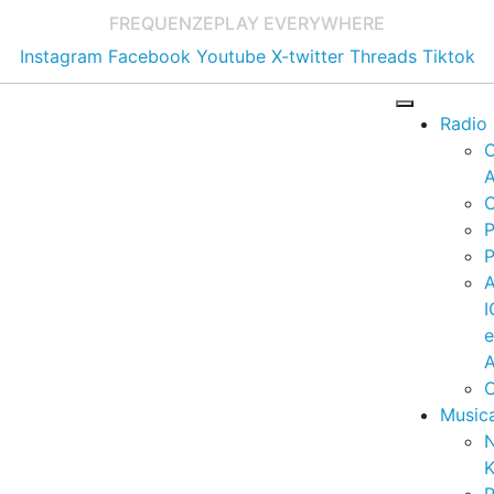
FREQUENZE
PLAY EVERYWHERE
Instagram
Facebook
Youtube
X-twitter
Threads
Tiktok
Radio
A
C
P
P
I
A
C
Music
K