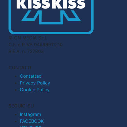
© CN MEDIA S.r.l.
C.F. e P.IVA 04998911210
R.E.A. n. 727803
CONTATTI
Contattaci
Privacy Policy
Cookie Policy
SEGUICI SU
Instagram
FACEBOOK