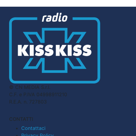
© CN MEDIA S.r.l.
C.F. e P.IVA 04998911210
R.E.A. n. 727803
CONTATTI
Contattaci
Privacy Policy