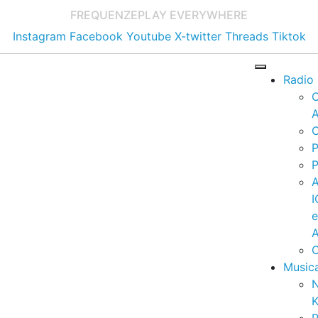
FREQUENZE
PLAY EVERYWHERE
Instagram
Facebook
Youtube
X-twitter
Threads
Tiktok
Radio
A
C
P
P
I
A
C
Music
K