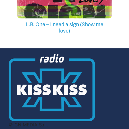
L.B. One – I need a sign (Show me
love)
© CN MEDIA S.r.l.