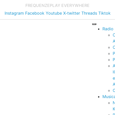
FREQUENZE
PLAY EVERYWHERE
Instagram
Facebook
Youtube
X-twitter
Threads
Tiktok
Radio
A
C
P
P
I
A
C
Music
K