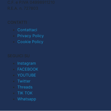
C.F. e P.IVA 04998911210
R.E.A. n. 727803
CONTATTI
Contattaci
Privacy Policy
Cookie Policy
SEGUICI SU
Instagram
FACEBOOK
YOUTUBE
Twitter
Threads
TIK TOK
Whatsapp