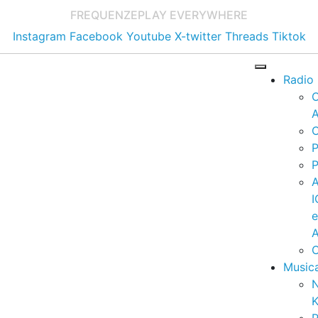
FREQUENZE
PLAY EVERYWHERE
Instagram
Facebook
Youtube
X-twitter
Threads
Tiktok
Radio
A
C
P
P
I
A
C
Music
K