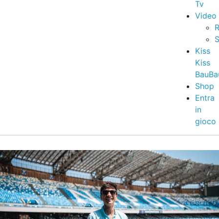
Tv
Video
R
S
Kiss
Kiss
BauBa
Shop
Entra
in
gioco