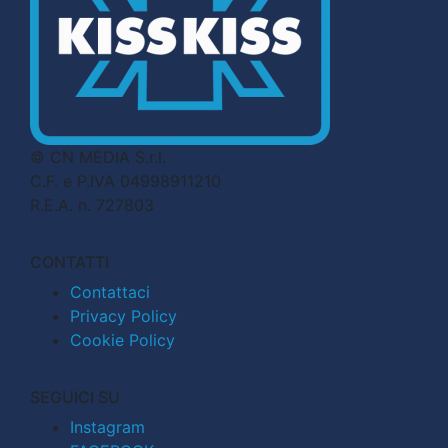
© CN MEDIA S.r.l.
C.F. e P.IVA 04998911210
R.E.A. n. 727803
CONTATTI
Contattaci
Privacy Policy
Cookie Policy
SEGUICI SU
Instagram