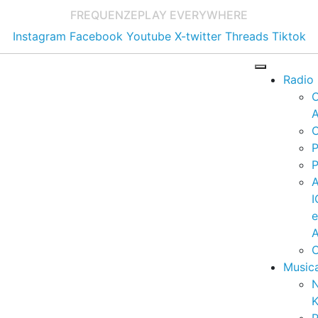
FREQUENZE
PLAY EVERYWHERE
Instagram
Facebook
Youtube
X-twitter
Threads
Tiktok
Radio
A
C
P
P
I
A
C
Music
K