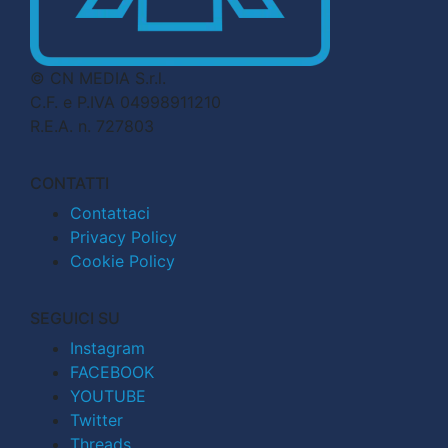
© CN MEDIA S.r.l.
C.F. e P.IVA 04998911210
R.E.A. n. 727803
CONTATTI
Contattaci
Privacy Policy
Cookie Policy
SEGUICI SU
Instagram
FACEBOOK
YOUTUBE
Twitter
Threads