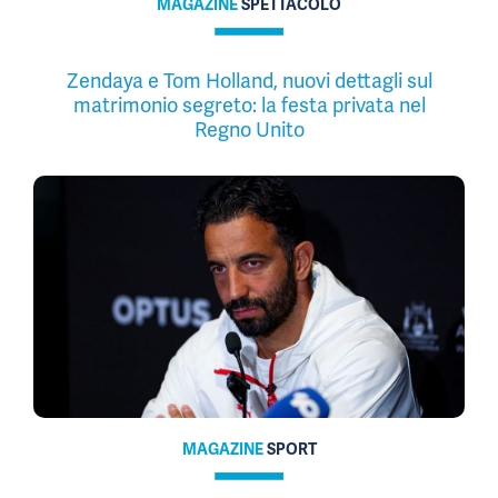
MAGAZINE
SPETTACOLO
Zendaya e Tom Holland, nuovi dettagli sul
matrimonio segreto: la festa privata nel
Regno Unito
MAGAZINE
SPORT