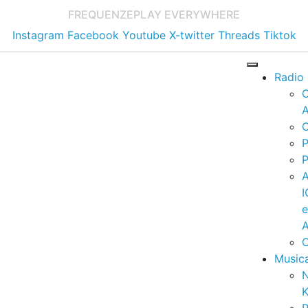
FREQUENZE
PLAY EVERYWHERE
Instagram
Facebook
Youtube
X-twitter
Threads
Tiktok
Radio
A
C
P
P
I
A
C
Music
K