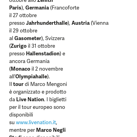
Paris
),
Germania
(Francoforte
il 27 ottobre
presso
Jahrhunderthalle
),
Austria
(Vienna
il 29 ottobre
al
Gasometer
), Svizzera
(
Zurigo
il 31 ottobre
presso
Hallenstadion
) e
ancora Germania
(
Monaco
il 2 novembre
all’
Olympiahalle
).
Il
tour
di Marco Mengoni
è organizzato e prodotto
da
Live Nation
. I biglietti
per il tour europeo sono
disponibili
su
www.livenation.it
,
mentre per
Marco Negli