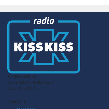
© CN MEDIA S.r.l.
C.F. e P.IVA 04998911210
R.E.A. n. 727803
CONTATTI