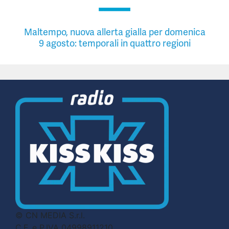
Maltempo, nuova allerta gialla per domenica
9 agosto: temporali in quattro regioni
© CN MEDIA S.r.l.
C.F. e P.IVA 04998911210