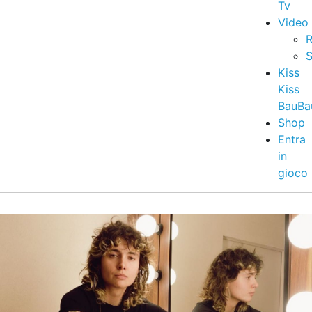
Tv
Video
R
S
Kiss
Kiss
BauBa
Shop
Entra
in
gioco