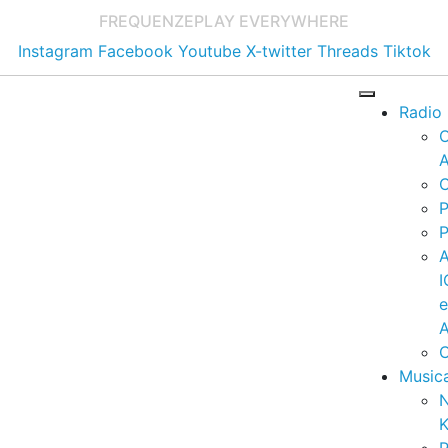
FREQUENZE
PLAY EVERYWHERE
Instagram
Facebook
Youtube
X-twitter
Threads
Tiktok
Radio
A
C
P
P
I
A
C
Music
K