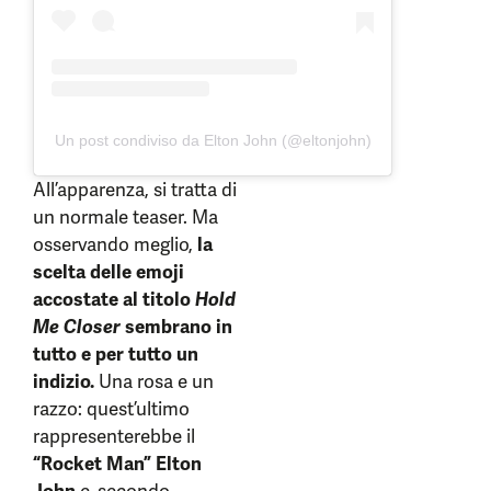
Un post condiviso da Elton John (@eltonjohn)
All’apparenza, si tratta di
un normale teaser. Ma
osservando meglio,
la
scelta delle emoji
accostate al titolo
Hold
Me Closer
sembrano in
tutto e per tutto un
indizio.
Una rosa e un
razzo: quest’ultimo
rappresenterebbe il
“Rocket Man” Elton
John
e, secondo