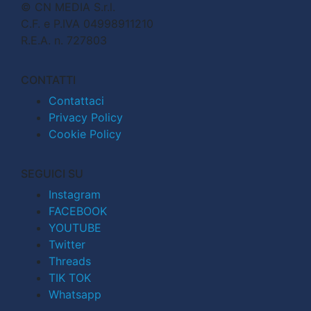
© CN MEDIA S.r.l.
C.F. e P.IVA 04998911210
R.E.A. n. 727803
CONTATTI
Contattaci
Privacy Policy
Cookie Policy
SEGUICI SU
Instagram
FACEBOOK
YOUTUBE
Twitter
Threads
TIK TOK
Whatsapp