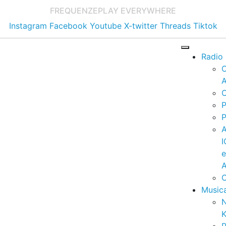
FREQUENZE
PLAY EVERYWHERE
Instagram
Facebook
Youtube
X-twitter
Threads
Tiktok
Radio
A
C
P
P
I
A
C
Music
K