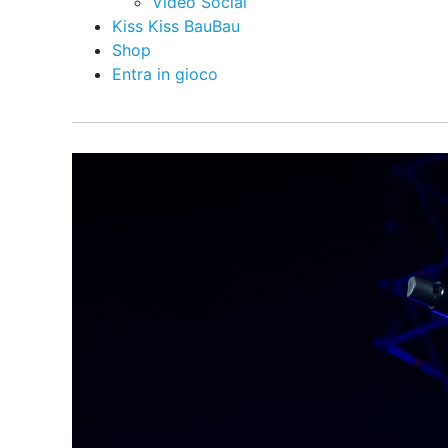
Video Social
Kiss Kiss BauBau
Shop
Entra in gioco