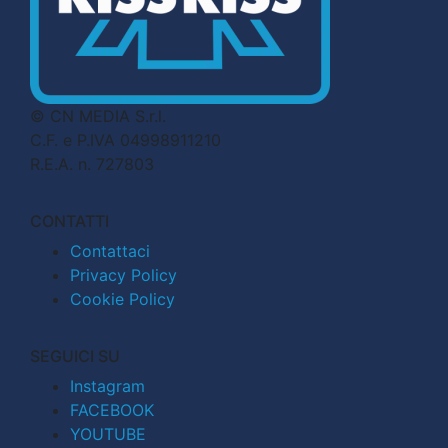
© CN MEDIA S.r.l.
C.F. e P.IVA 04998911210
R.E.A. n. 727803
CONTATTI
Contattaci
Privacy Policy
Cookie Policy
SEGUICI SU
Instagram
FACEBOOK
YOUTUBE