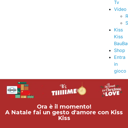
Tv
Video
R
S
Kiss
Kiss
BauBa
Shop
Entra
in
gioco
Ora è il momento!
A Natale fai un gesto d'amore con Kiss
Kiss