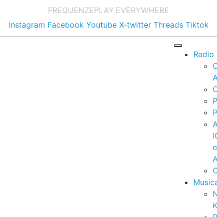
FREQUENZE
PLAY EVERYWHERE
Instagram
Facebook
Youtube
X-twitter
Threads
Tiktok
Radio
A
C
P
P
I
A
C
Music
K