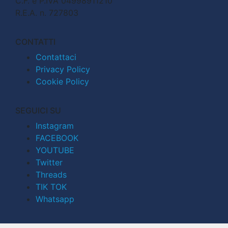
C.F. e P.IVA 04998911210
R.E.A. n. 727803
CONTATTI
Contattaci
Privacy Policy
Cookie Policy
SEGUICI SU
Instagram
FACEBOOK
YOUTUBE
Twitter
Threads
TIK TOK
Whatsapp