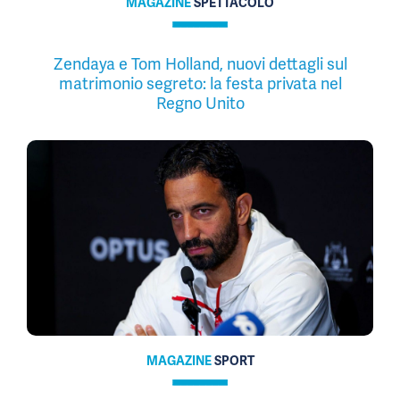
MAGAZINE
SPETTACOLO
Zendaya e Tom Holland, nuovi dettagli sul
matrimonio segreto: la festa privata nel
Regno Unito
MAGAZINE
SPORT