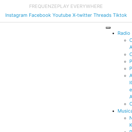
FREQUENZE
PLAY EVERYWHERE
Instagram
Facebook
Youtube
X-twitter
Threads
Tiktok
Radio
A
C
P
P
I
A
C
Music
K