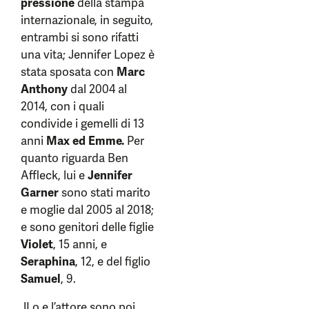
pressione
della stampa
internazionale, in seguito,
entrambi si sono rifatti
una vita; Jennifer Lopez è
stata sposata con
Marc
Anthony
dal 2004 al
2014, con i quali
condivide i gemelli di 13
anni
Max ed Emme.
Per
quanto riguarda Ben
Affleck, lui e
Jennifer
Garner
sono stati marito
e moglie dal 2005 al 2018;
e sono genitori delle figlie
Violet
, 15 anni, e
Seraphina
, 12, e del figlio
Samuel
, 9.
JLo e l’attore sono poi