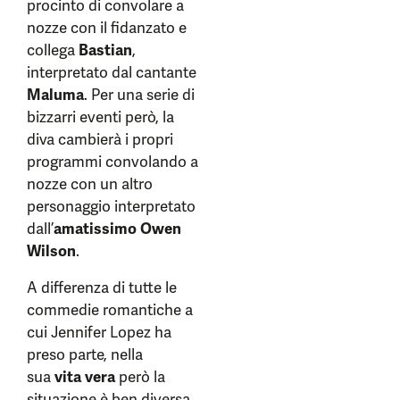
procinto di convolare a
nozze con il fidanzato e
collega
Bastian
,
interpretato dal cantante
Maluma
. Per una serie di
bizzarri eventi però, la
diva cambierà i propri
programmi convolando a
nozze con un altro
personaggio interpretato
dall’
amatissimo Owen
Wilson
.
A differenza di tutte le
commedie romantiche a
cui Jennifer Lopez ha
preso parte, nella
sua
vita vera
però la
situazione è ben diversa,