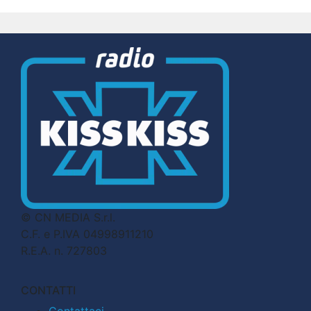
© CN MEDIA S.r.l.
C.F. e P.IVA 04998911210
R.E.A. n. 727803
CONTATTI
Contattaci