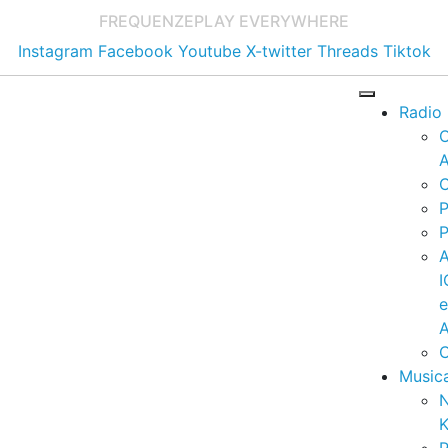
FREQUENZE
PLAY EVERYWHERE
Instagram
Facebook
Youtube
X-twitter
Threads
Tiktok
Radio
A
C
P
P
I
A
C
Music
K