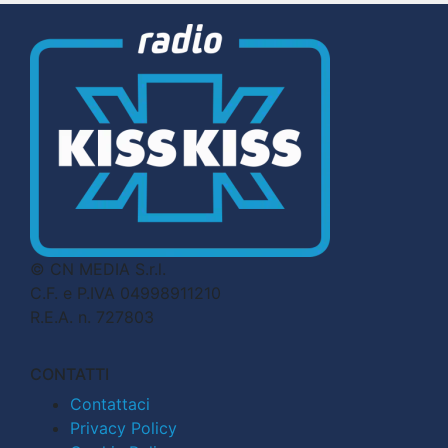
© CN MEDIA S.r.l.
C.F. e P.IVA 04998911210
R.E.A. n. 727803
CONTATTI
Contattaci
Privacy Policy