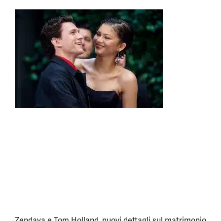
Zendaya e Tom Holland, nuovi dettagli sul matrimonio