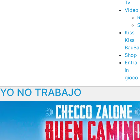
Tv
Video
R
S
Kiss
Kiss
BauBa
Shop
Entra
in
gioco
YO NO TRABAJO