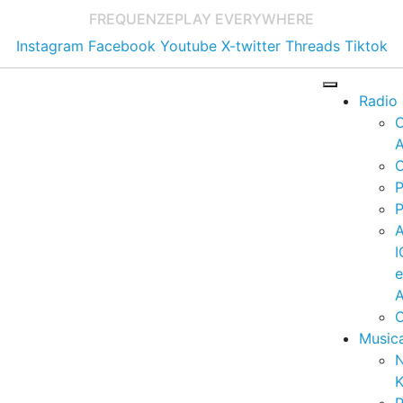
FREQUENZE
PLAY EVERYWHERE
Instagram
Facebook
Youtube
X-twitter
Threads
Tiktok
Radio
A
C
P
P
I
A
C
Music
K