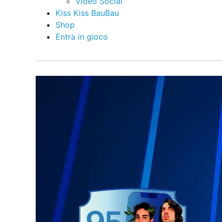
Video Social
Kiss Kiss BauBau
Shop
Entra in gioco