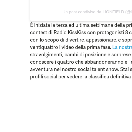
Un post condiviso da LIONFIELD (@li
È iniziata la terza ed ultima settimana della pri
contest di Radio KissKiss con protagonisti 8 c
con lo scopo di divertire, appassionare, e sopra
ventiquattro i video della prima fase.
La nostra
stravolgimenti, cambi di posizione e sorpres
conoscere i quattro che abbandoneranno e i q
avventura nel nostro social talent show. Stai s
profili social per vedere la classifica definitiv