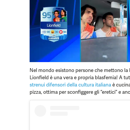
Nel mondo esistono persone che mettono la Nu
Lionfield è una vera e propria blasfemia! A tutt
strenui difensori della cultura italiana
è cucina
pizza, ottima per sconfiggere gli “eretici” e a