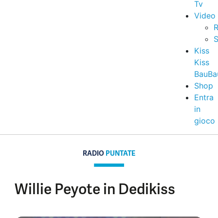
Tv
Video
R
S
Kiss
Kiss
BauBa
Shop
Entra
in
gioco
RADIO
PUNTATE
Willie Peyote in Dedikiss