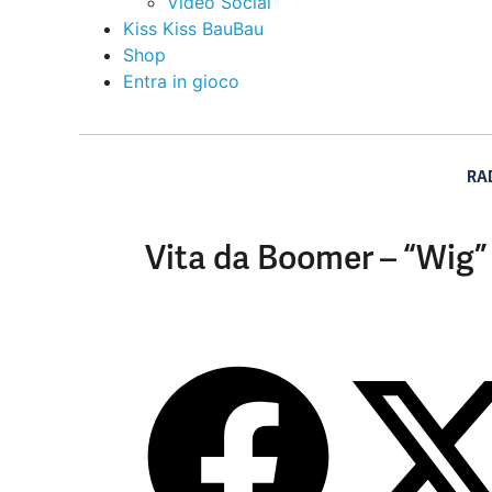
Video Social
Kiss Kiss BauBau
Shop
Entra in gioco
RA
Vita da Boomer – “Wig”