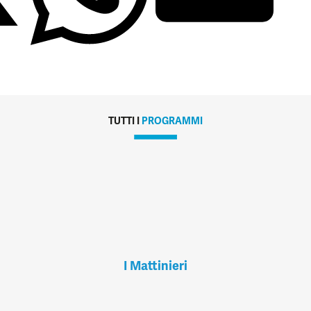
TUTTI I
PROGRAMMI
I Mattinieri