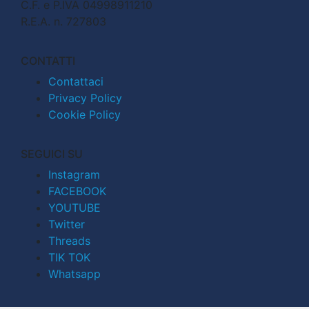
C.F. e P.IVA 04998911210
R.E.A. n. 727803
CONTATTI
Contattaci
Privacy Policy
Cookie Policy
SEGUICI SU
Instagram
FACEBOOK
YOUTUBE
Twitter
Threads
TIK TOK
Whatsapp