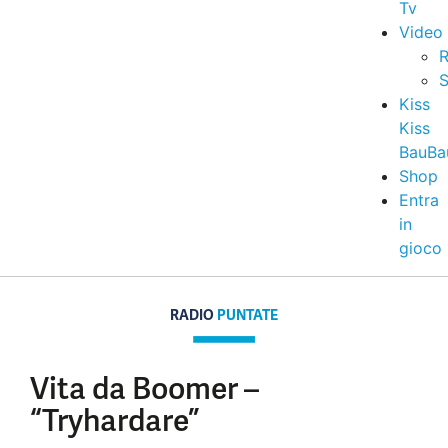
Tv
Video
R
S
Kiss
Kiss
BauBa
Shop
Entra
in
gioco
RADIO
PUNTATE
Vita da Boomer –
“Tryhardare”