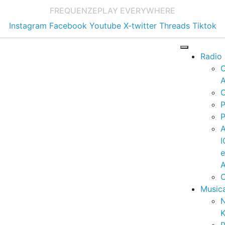
FREQUENZE
PLAY EVERYWHERE
Instagram
Facebook
Youtube
X-twitter
Threads
Tiktok
Radio
A
C
P
P
I
A
C
Music
K