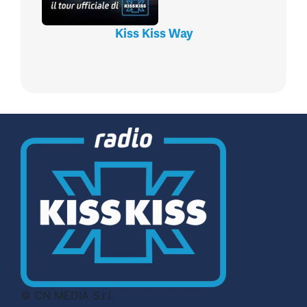
Kiss Kiss Way
© CN MEDIA S.r.l.