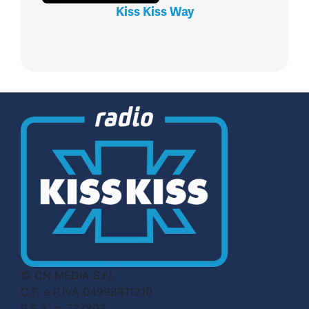
Kiss Kiss Way
© CN MEDIA S.r.l.
C.F. e P.IVA 04998911210
R.E.A. n. 727803