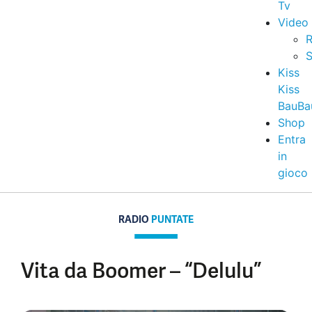
Tv
Video
R
S
Kiss
Kiss
BauBa
Shop
Entra
in
gioco
RADIO
PUNTATE
Vita da Boomer – “Delulu”