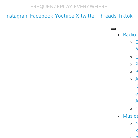
FREQUENZE
PLAY EVERYWHERE
Instagram
Facebook
Youtube
X-twitter
Threads
Tiktok
Radio
A
C
P
P
I
A
C
Music
K