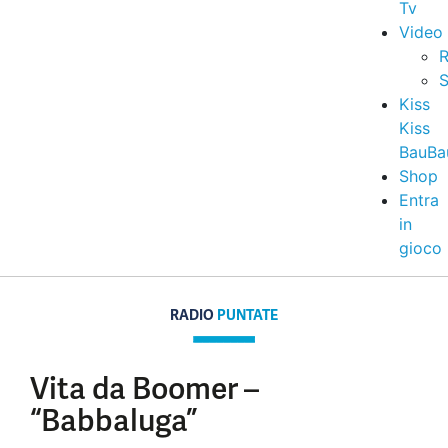
Tv
Video
R
S
Kiss
Kiss
BauBa
Shop
Entra
in
gioco
RADIO
PUNTATE
Vita da Boomer –
“Babbaluga”