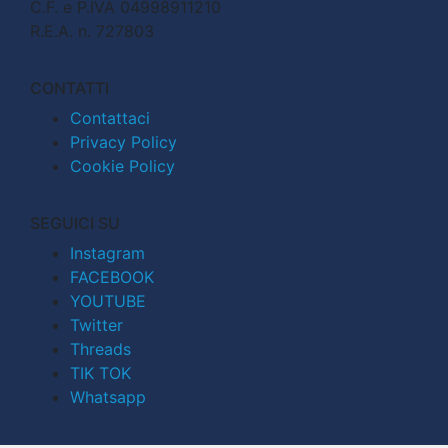
C.F. e P.IVA 04998911210
R.E.A. n. 727803
CONTATTI
Contattaci
Privacy Policy
Cookie Policy
SEGUICI SU
Instagram
FACEBOOK
YOUTUBE
Twitter
Threads
TIK TOK
Whatsapp