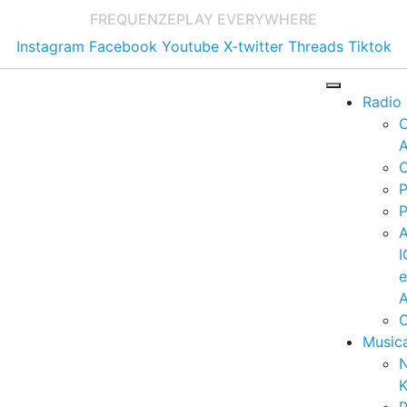
FREQUENZE
PLAY EVERYWHERE
Instagram
Facebook
Youtube
X-twitter
Threads
Tiktok
Radio
A
C
P
P
I
A
C
Music
K