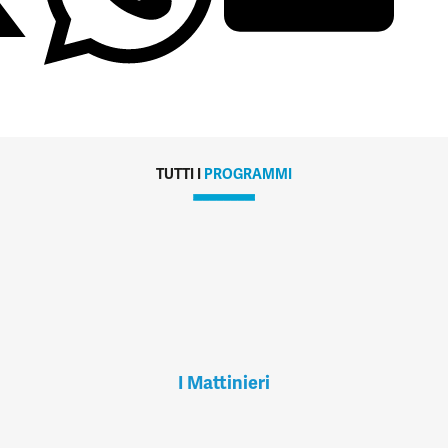
TUTTI I
PROGRAMMI
I Mattinieri