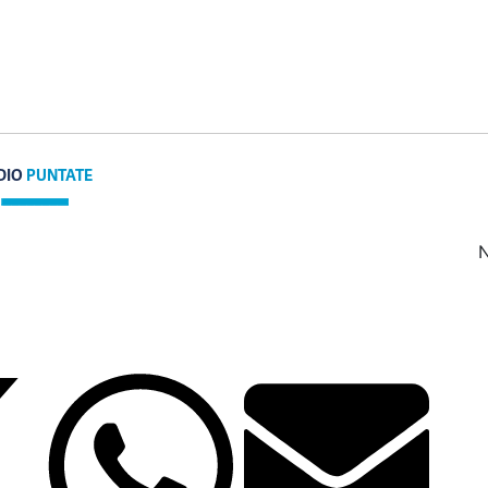
DIO
PUNTATE
N