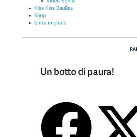
Video Social
Kiss Kiss BauBau
Shop
Entra in gioco
RA
Un botto di paura!