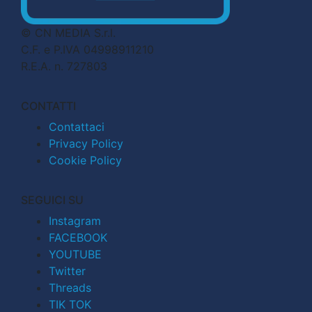
© CN MEDIA S.r.l.
C.F. e P.IVA 04998911210
R.E.A. n. 727803
CONTATTI
Contattaci
Privacy Policy
Cookie Policy
SEGUICI SU
Instagram
FACEBOOK
YOUTUBE
Twitter
Threads
TIK TOK