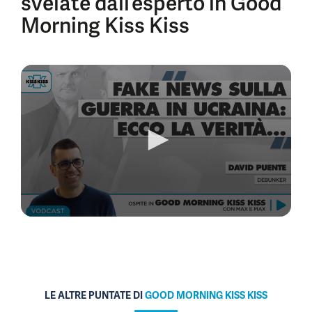
svelate dall’esperto in Good
Morning Kiss Kiss
0
seconds
of
6
minutes,
29
seconds
LE ALTRE PUNTATE DI
GOOD MORNING KISS KISS