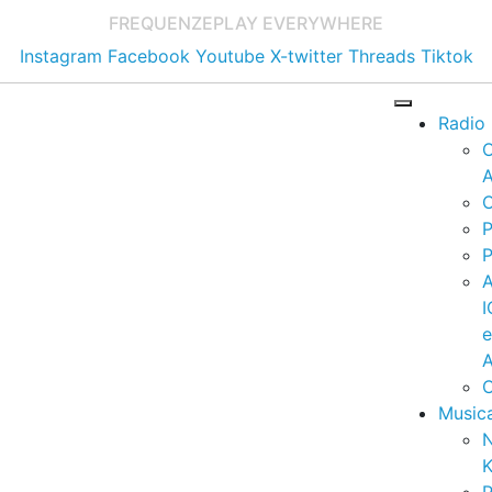
FREQUENZE
PLAY EVERYWHERE
Instagram
Facebook
Youtube
X-twitter
Threads
Tiktok
Radio
A
C
P
P
I
A
C
Music
K