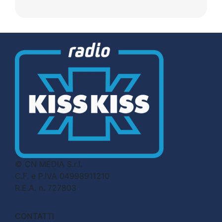
© CN MEDIA S.r.l.
C.F. e P.IVA 04998911210
R.E.A. n. 727803
CONTATTI