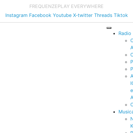
FREQUENZE
PLAY EVERYWHERE
Instagram
Facebook
Youtube
X-twitter
Threads
Tiktok
Radio
A
C
P
P
I
A
C
Music
K