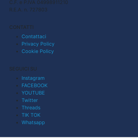
C.F. e P.IVA 04998911210
R.E.A. n. 727803
CONTATTI
Contattaci
Privacy Policy
Cookie Policy
SEGUICI SU
Instagram
FACEBOOK
YOUTUBE
Twitter
Threads
TIK TOK
Whatsapp