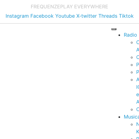
FREQUENZE
PLAY EVERYWHERE
Instagram
Facebook
Youtube
X-twitter
Threads
Tiktok
Radio
A
C
P
P
I
A
C
Music
K