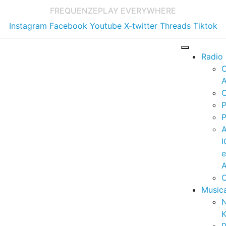
FREQUENZE
PLAY EVERYWHERE
Instagram
Facebook
Youtube
X-twitter
Threads
Tiktok
Radio
A
C
P
P
I
A
C
Music
K