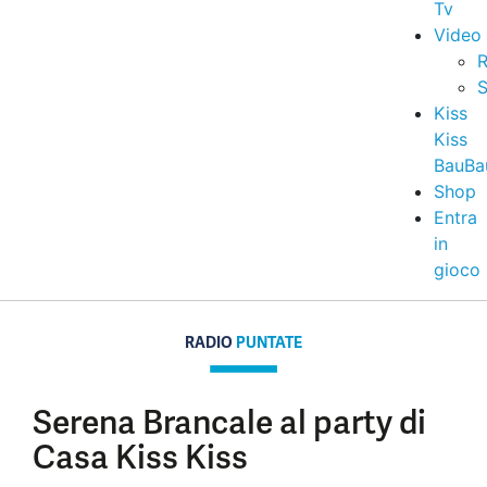
Tv
Video
R
S
Kiss
Kiss
BauBa
Shop
Entra
in
gioco
RADIO
PUNTATE
Serena Brancale al party di
Casa Kiss Kiss