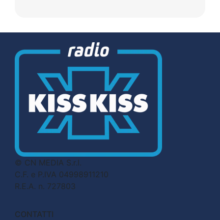
© CN MEDIA S.r.l.
C.F. e P.IVA 04998911210
R.E.A. n. 727803
CONTATTI