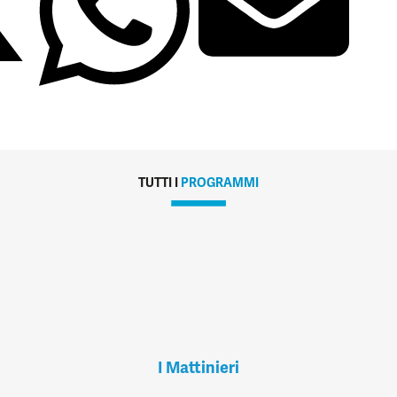
TUTTI I
PROGRAMMI
I Mattinieri