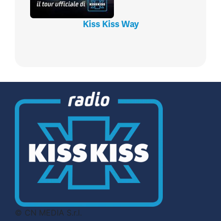
Kiss Kiss Way
© CN MEDIA S.r.l.