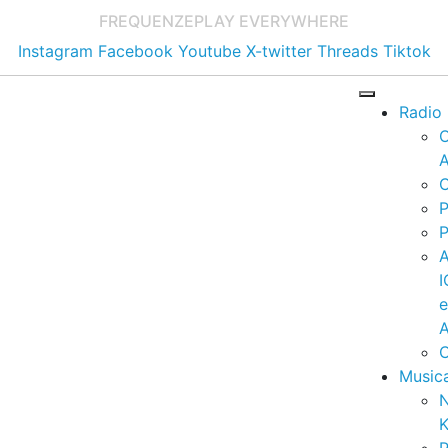
FREQUENZE
PLAY EVERYWHERE
Instagram
Facebook
Youtube
X-twitter
Threads
Tiktok
Radio
A
C
P
P
I
A
C
Music
K