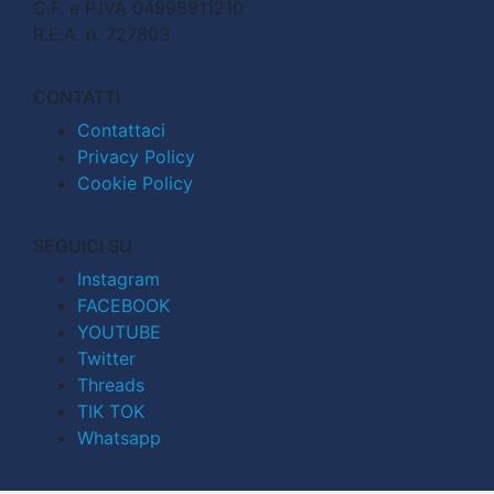
C.F. e P.IVA 04998911210
R.E.A. n. 727803
CONTATTI
Contattaci
Privacy Policy
Cookie Policy
SEGUICI SU
Instagram
FACEBOOK
YOUTUBE
Twitter
Threads
TIK TOK
Whatsapp