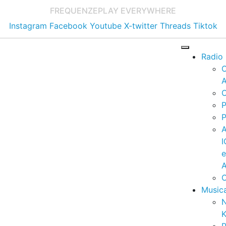
FREQUENZE
PLAY EVERYWHERE
Instagram
Facebook
Youtube
X-twitter
Threads
Tiktok
Radio
A
C
P
P
I
A
C
Music
K