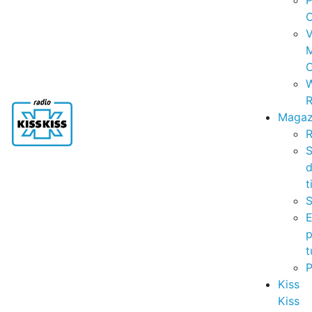
P
C
V
C
R
Magaz
R
S
t
S
p
t
Kiss
Kiss