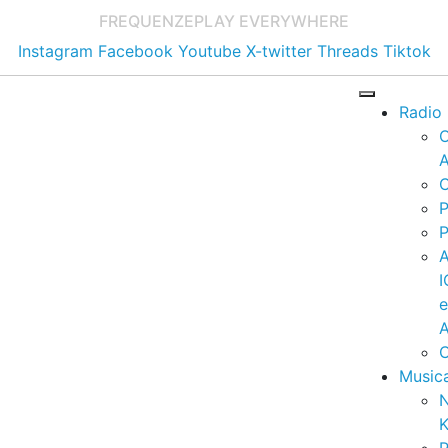
FREQUENZE
PLAY EVERYWHERE
Instagram
Facebook
Youtube
X-twitter
Threads
Tiktok
Radio
A
C
P
P
I
A
C
Music
K