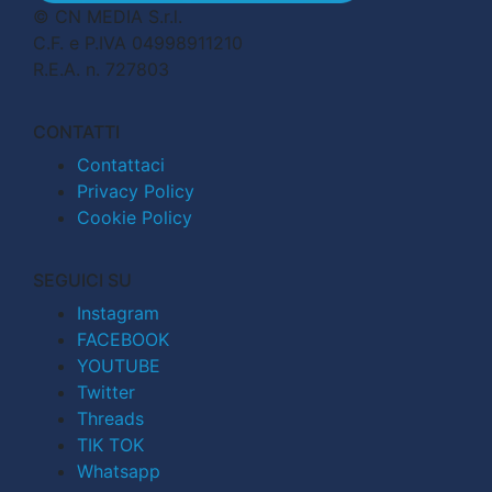
© CN MEDIA S.r.l.
C.F. e P.IVA 04998911210
R.E.A. n. 727803
CONTATTI
Contattaci
Privacy Policy
Cookie Policy
SEGUICI SU
Instagram
FACEBOOK
YOUTUBE
Twitter
Threads
TIK TOK
Whatsapp