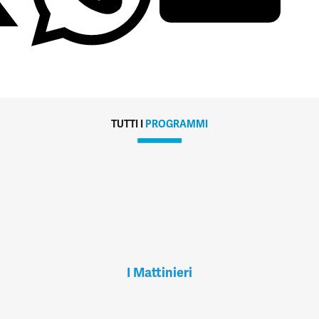
TUTTI I
PROGRAMMI
I Mattinieri