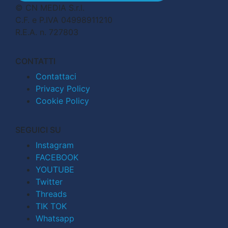
© CN MEDIA S.r.l.
C.F. e P.IVA 04998911210
R.E.A. n. 727803
CONTATTI
Contattaci
Privacy Policy
Cookie Policy
SEGUICI SU
Instagram
FACEBOOK
YOUTUBE
Twitter
Threads
TIK TOK
Whatsapp