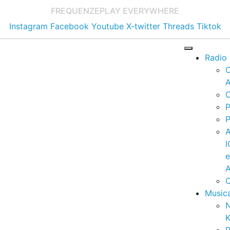
FREQUENZE
PLAY EVERYWHERE
Instagram
Facebook
Youtube
X-twitter
Threads
Tiktok
Radio
A
C
P
P
I
A
C
Music
K