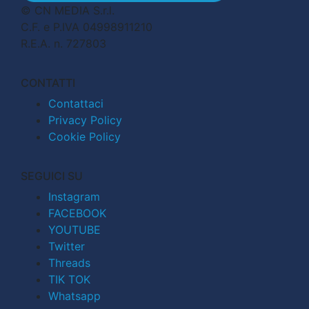
© CN MEDIA S.r.l.
C.F. e P.IVA 04998911210
R.E.A. n. 727803
CONTATTI
Contattaci
Privacy Policy
Cookie Policy
SEGUICI SU
Instagram
FACEBOOK
YOUTUBE
Twitter
Threads
TIK TOK
Whatsapp