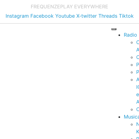
FREQUENZE
PLAY EVERYWHERE
Instagram
Facebook
Youtube
X-twitter
Threads
Tiktok
Radio
A
C
P
P
I
A
C
Music
K