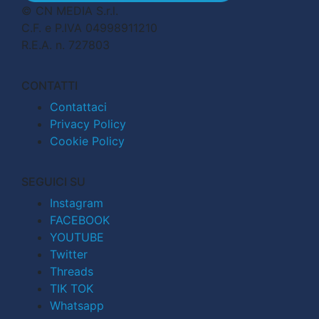
© CN MEDIA S.r.l.
C.F. e P.IVA 04998911210
R.E.A. n. 727803
CONTATTI
Contattaci
Privacy Policy
Cookie Policy
SEGUICI SU
Instagram
FACEBOOK
YOUTUBE
Twitter
Threads
TIK TOK
Whatsapp