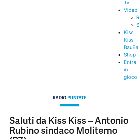
Tv
Video
R
S
Kiss
Kiss
BauBa
Shop
Entra
in
gioco
RADIO
PUNTATE
Saluti da Kiss Kiss – Antonio
Rubino sindaco Moliterno