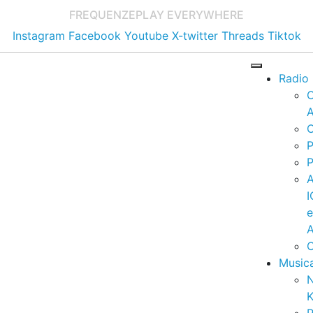
FREQUENZE
PLAY EVERYWHERE
Instagram
Facebook
Youtube
X-twitter
Threads
Tiktok
Radio
A
C
P
P
I
A
C
Music
K