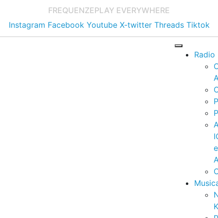
FREQUENZE
PLAY EVERYWHERE
Instagram
Facebook
Youtube
X-twitter
Threads
Tiktok
Radio
A
C
P
P
I
A
C
Music
K