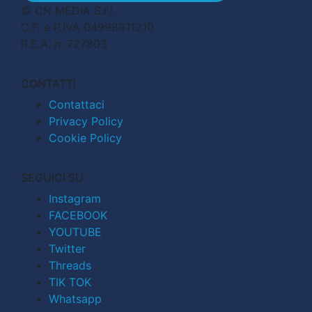
© CN MEDIA S.r.l.
C.F. e P.IVA 04998911210
R.E.A. n. 727803
CONTATTI
Contattaci
Privacy Policy
Cookie Policy
SEGUICI SU
Instagram
FACEBOOK
YOUTUBE
Twitter
Threads
TIK TOK
Whatsapp