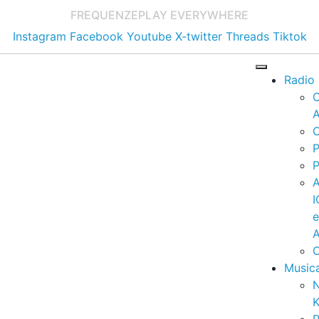
FREQUENZE
PLAY EVERYWHERE
Instagram
Facebook
Youtube
X-twitter
Threads
Tiktok
Radio
A
C
P
P
I
A
C
Music
K