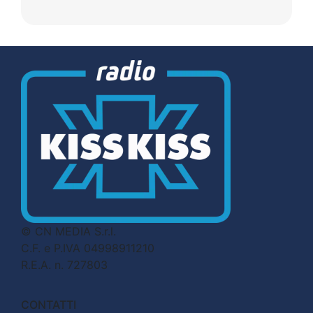
© CN MEDIA S.r.l.
C.F. e P.IVA 04998911210
R.E.A. n. 727803
CONTATTI