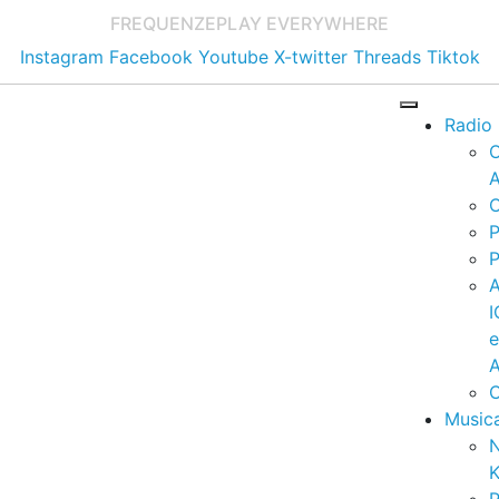
FREQUENZE
PLAY EVERYWHERE
Instagram
Facebook
Youtube
X-twitter
Threads
Tiktok
Radio
A
C
P
P
I
A
C
Music
K