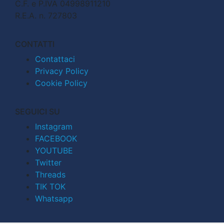
C.F. e P.IVA 04998911210
R.E.A. n. 727803
CONTATTI
Contattaci
Privacy Policy
Cookie Policy
SEGUICI SU
Instagram
FACEBOOK
YOUTUBE
Twitter
Threads
TIK TOK
Whatsapp