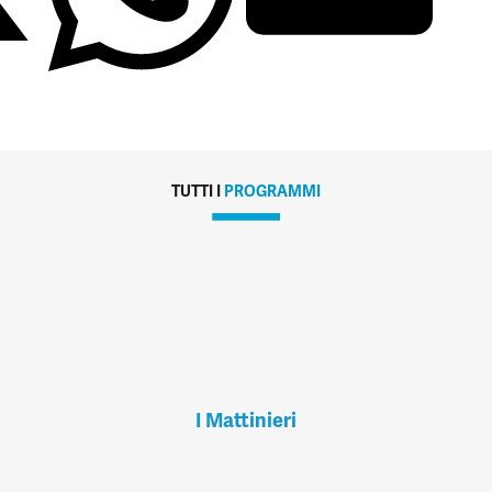
TUTTI I
PROGRAMMI
I Mattinieri